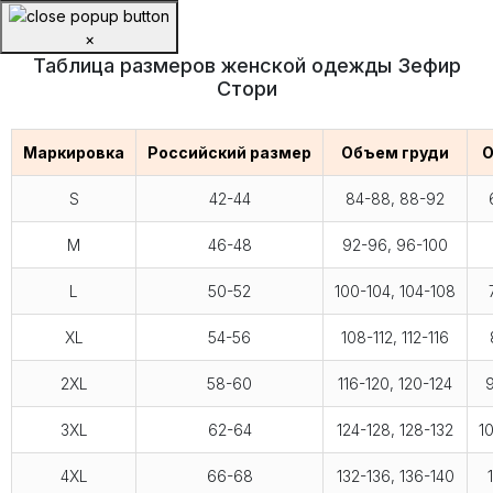
×
Таблица размеров женской одежды Зефир
Стори
Маркировка
Российский размер
Объем груди
О
S
42-44
84-88, 88-92
M
46-48
92-96, 96-100
L
50-52
100-104, 104-108
XL
54-56
108-112, 112-116
2XL
58-60
116-120, 120-124
9
3XL
62-64
124-128, 128-132
1
4XL
66-68
132-136, 136-140