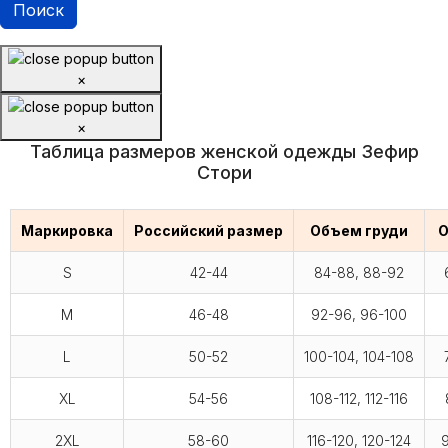
×
×
Таблица размеров женской одежды Зефир
Стори
Маркировка
Российский размер
Объем груди
О
S
42-44
84-88, 88-92
M
46-48
92-96, 96-100
L
50-52
100-104, 104-108
XL
54-56
108-112, 112-116
2XL
58-60
116-120, 120-124
9