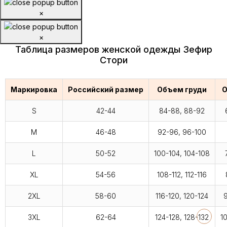
×
×
Таблица размеров женской одежды Зефир
Стори
Маркировка
Российский размер
Объем груди
О
S
42-44
84-88, 88-92
M
46-48
92-96, 96-100
L
50-52
100-104, 104-108
XL
54-56
108-112, 112-116
2XL
58-60
116-120, 120-124
9
3XL
62-64
124-128, 128-132
1