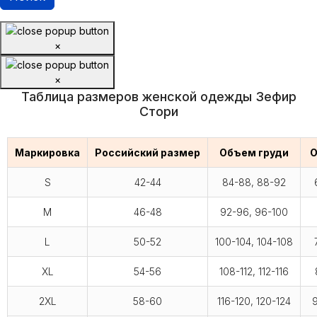
×
×
Таблица размеров женской одежды Зефир
Стори
Маркировка
Российский размер
Объем груди
О
S
42-44
84-88, 88-92
M
46-48
92-96, 96-100
L
50-52
100-104, 104-108
XL
54-56
108-112, 112-116
2XL
58-60
116-120, 120-124
9