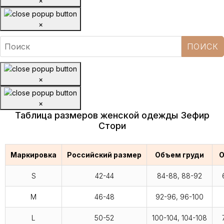
×
×
×
×
Таблица размеров женской одежды Зефир
Стори
Маркировка
Российский размер
Объем груди
О
S
42-44
84-88, 88-92
M
46-48
92-96, 96-100
L
50-52
100-104, 104-108