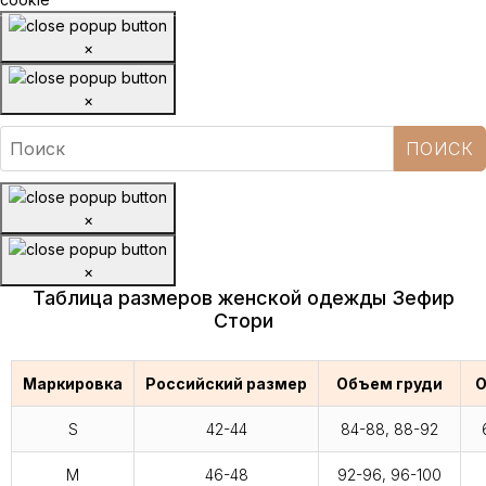
×
×
×
×
Таблица размеров женской одежды Зефир
Стори
Маркировка
Российский размер
Объем груди
О
S
42-44
84-88, 88-92
M
46-48
92-96, 96-100