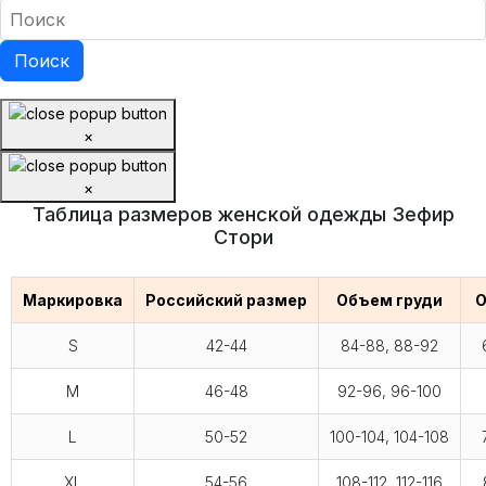
×
×
Таблица размеров женской одежды Зефир
Стори
Маркировка
Российский размер
Объем груди
О
S
42-44
84-88, 88-92
M
46-48
92-96, 96-100
L
50-52
100-104, 104-108
XL
54-56
108-112, 112-116